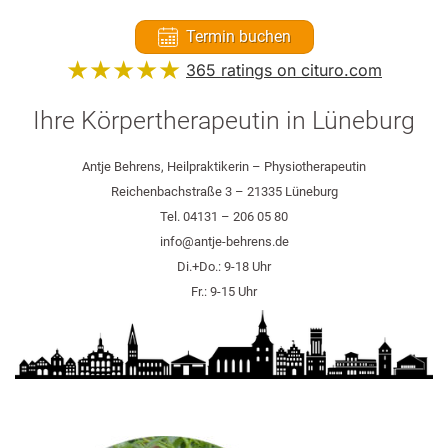
Termin buchen
★★★★★
365
ratings on cituro.com
4.93
out of 5 from
Ihre Körpertherapeutin in Lüneburg
Antje Behrens
has
Antje Behrens, Heilpraktikerin – Physiotherapeutin
Reichenbachstraße 3 – 21335 Lüneburg
Tel. 04131 – 206 05 80
info@antje-behrens.de
Di.+Do.: 9-18 Uhr
Fr.: 9-15 Uhr