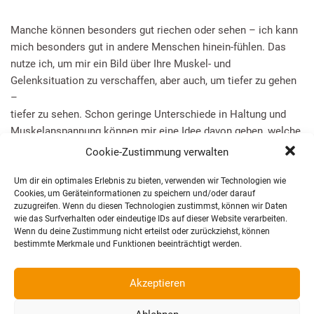
Manche können besonders gut riechen oder sehen – ich kann
mich besonders gut in andere Menschen hinein-fühlen. Das
nutze ich, um mir ein Bild über Ihre Muskel- und
Gelenksituation zu verschaffen, aber auch, um tiefer zu gehen
–
tiefer zu sehen. Schon geringe Unterschiede in Haltung und
Muskelanspannung können mir eine Idee davon geben, welche
tieferliegenden Emotionen in Ihrer jetzigen Lebensphase für
Cookie-Zustimmung verwalten
Sie Thema sind.
Um dir ein optimales Erlebnis zu bieten, verwenden wir Technologien wie
Cookies, um Geräteinformationen zu speichern und/oder darauf
zuzugreifen. Wenn du diesen Technologien zustimmst, können wir Daten
wie das Surfverhalten oder eindeutige IDs auf dieser Website verarbeiten.
Über mich
Wenn du deine Zustimmung nicht erteilst oder zurückziehst, können
bestimmte Merkmale und Funktionen beeinträchtigt werden.
Akzeptieren