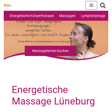
Zum
>> Zur Ruhe kommen.
Energetische Körpertherapie
Massagen
Lymphdrainage
Inhalt
Körper und Kopf vergangene
Anstrengungen
springen
vergessen lassen.
Zu neuer Leichtigkeit und Kraft finden.<<
(Antje Behrens, Körpertherapeutin in Lüneburg)
Massagetermin buchen
Energetische
Massage Lüneburg