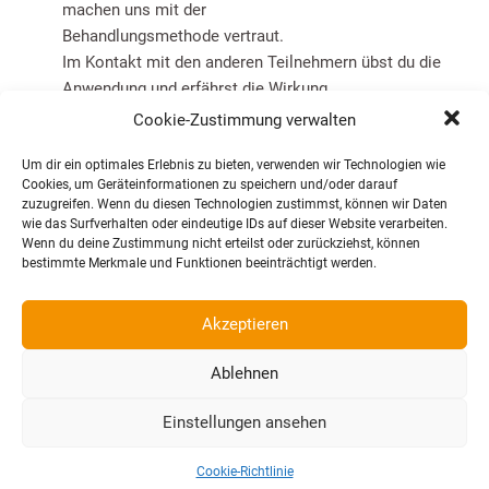
machen uns mit der
Behandlungsmethode vertraut.
Im Kontakt mit den anderen Teilnehmern übst du die
Anwendung und erfährst die Wirkung
auf deinen Körper sowohl in der Rolle des Therapeuten /
Cookie-Zustimmung verwalten
Behandlers als auch in der Rolle
Um dir ein optimales Erlebnis zu bieten, verwenden wir Technologien wie
des Behandelten / Klienten.
Cookies, um Geräteinformationen zu speichern und/oder darauf
Wir besprechen, wie die Methode auf seelische Narben
zuzugreifen. Wenn du diesen Technologien zustimmst, können wir Daten
übertragbar ist, zum Beispiel bei
wie das Surfverhalten oder eindeutige IDs auf dieser Website verarbeiten.
Wenn du deine Zustimmung nicht erteilst oder zurückziehst, können
Angst. Im Gespräch mit unserem Gegenüber lokalisieren
bestimmte Merkmale und Funktionen beeinträchtigt werden.
wir die Angst im Körper und
folgen dann dem vorher eingeführten Schema.
Akzeptieren
Nach den 6 Stunden wirst du die Methode bereits recht
sicher anwenden können.
Ablehnen
Am Sonntag vertiefen wir das Gelernte von Vortag und
Einstellungen ansehen
erarbeiten, wie du mit deinen
Klienten / Patienten das Konzept nutzen kannst.
Cookie-Richtlinie
Wir gehen den gesamten Prozess einer Session durch.