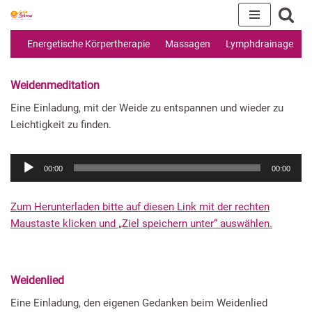
Zum
Energetische Körpertherapie
Massagen
Lymphdrainage
Inhalt
springen
Weidenmeditation
Eine Einladung, mit der Weide zu entspannen und wieder zu
Leichtigkeit zu finden.
A
00:00
00:00
u
d
Zum Herunterladen bitte auf diesen Link mit der rechten
i
Maustaste klicken und „Ziel speichern unter“ auswählen.
o
-
P
l
Weidenlied
a
Eine Einladung, den eigenen Gedanken beim Weidenlied
y