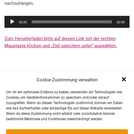
nachzuhängen.
e
r
A
00:00
00:00
u
d
Zum Herunterladen bitte auf diesen Link mit der rechten
i
Maustaste klicken und „Ziel speichern unter“ auswählen.
o
-
P
l
a
Cookie-Zustimmung verwalten
y
e
Um dir ein optimales Erlebnis zu bieten, verwenden wir Technologien wie
Cookies, um Geräteinformationen zu speichern und/oder darauf
r
zuzugreifen. Wenn du diesen Technologien zustimmst, können wir Daten
wie das Surfverhalten oder eindeutige IDs auf dieser Website verarbeiten.
Wenn du deine Zustimmung nicht erteilst oder zurückziehst, können
bestimmte Merkmale und Funktionen beeinträchtigt werden.