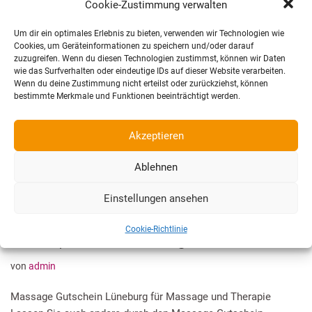
Cookie-Zustimmung verwalten
Um dir ein optimales Erlebnis zu bieten, verwenden wir Technologien wie
Cookies, um Geräteinformationen zu speichern und/oder darauf
zuzugreifen. Wenn du diesen Technologien zustimmst, können wir Daten
Einladung einer Weide
wie das Surfverhalten oder eindeutige IDs auf dieser Website verarbeiten.
Wenn du deine Zustimmung nicht erteilst oder zurückziehst, können
bestimmte Merkmale und Funktionen beeinträchtigt werden.
von
admin
Beständigkeit und Flexibilität, Tanz und Standhaftigkeit – die
Akzeptieren
Weide.
Ablehnen
Einstellungen ansehen
Gutscheine für Massage und
Cookie-Richtlinie
Therapie in Lüneburg
von
admin
Massage Gutschein Lüneburg für Massage und Therapie